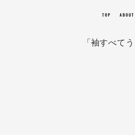
T O P
A B O U T
「袖すべてう