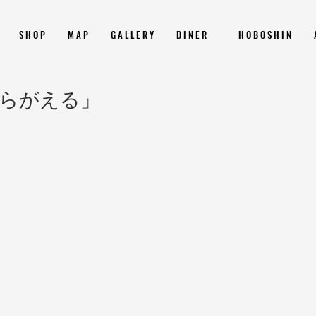
S H O P
M A P
G A L L E R Y
D I N E R
H O B O S H I N
らがえる」