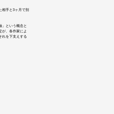
た相手と3ヶ月で別
袖」という概念と
定が、各作家によ
それを下支えする