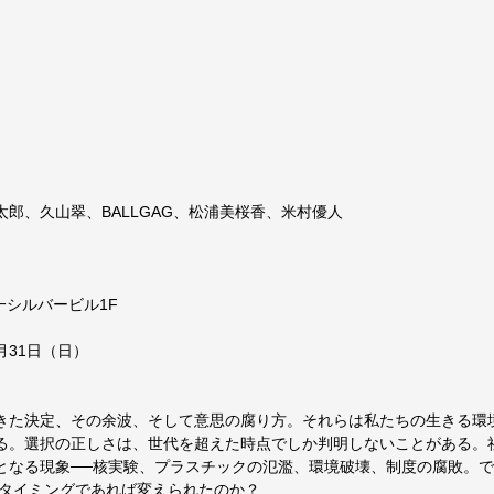
郎、久山翠、BALLGAG、松浦美桜香、米村優人
第一シルバービル1F
月31日（日）
きた決定、その余波、そして意思の腐り方。それらは私たちの生きる環
る。選択の正しさは、世代を超えた時点でしか判明しないことがある。
となる現象──核実験、プラスチックの氾濫、環境破壊、制度の腐敗。
のタイミングであれば変えられたのか？