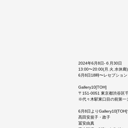
2024年6月8日-６月30日
13:00〜20:00(月.火.水休廊)
6月8日18時〜レセプション
Gallery10[TOH]
〒151-0051 東京都渋谷区
※代々木駅東口目の前第一
6月8日よりGallery10[TO
髙田安規子・政子
冨安由真