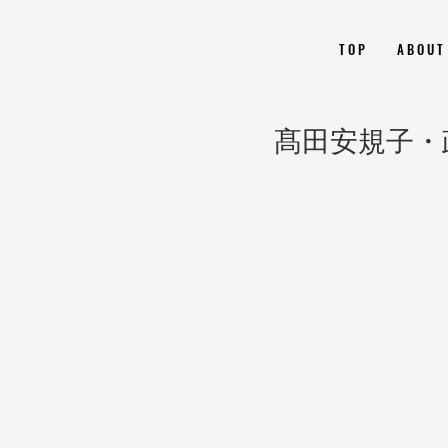
T O P
A B O U T
髙田安規子・政