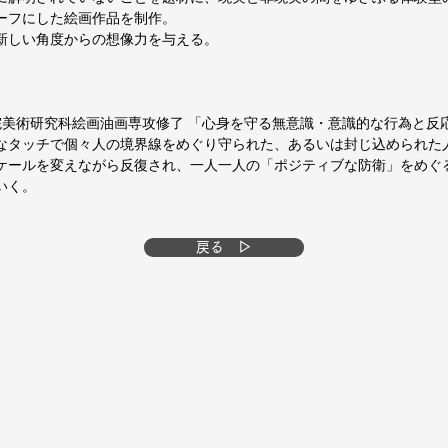
ーフにした絵画作品を制作。
新しい角度からの想像力を与える。
学院美術研究科絵画油画専攻修了 「心身を守る無意識・意識的な行為と反
なタッチで個々人の境界線をめぐり守られた、あるいは封じ込められた
ケールを変えながら反復され、一人一人の「ポジティブな防衛」をめぐ
いく。
戻る ▷