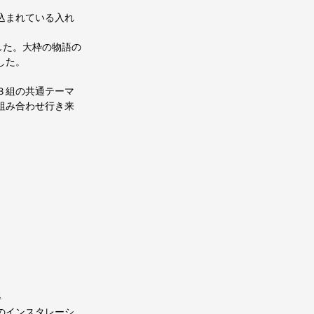
込まれている入れ
した。大枠の物語の
した。
３組の共通テーマ
組み合わせ行き来
得
のインスタレーシ