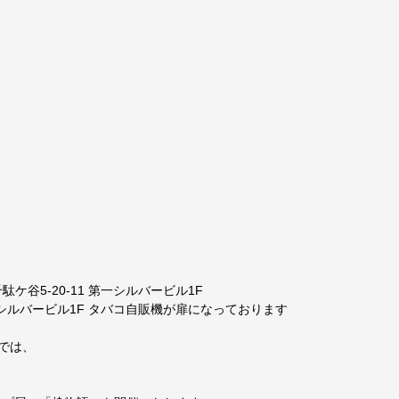
千駄ケ谷5-20-11 第一シルバービル1F
シルバービル1F タバコ自販機が扉になっております
H]では、