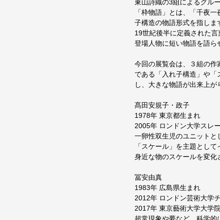
東山詩織の3組によるグル
「枠物語」とは、「千夜一
子構造の物語形式を指しま
19世紀後半に定義された
登場人物に短い物語を語ら
今回の展覧会は、３組の作
である「入れ子構造」や「
し、大きな物語が出来上が
髙田安規子・政子
1978年 東京都生まれ
2005年 ロンドン大学ス
一卵性双生児のユニットと
「スケール」を主題として
身近な物のスケールを変化
冨安由真
1983年 広島県生まれ
2012年 ロンドン芸術大
2017年 東京藝術大学大学
超常現象や夢など、科学的