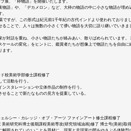
ープ展、「枠物語」を開催いたします。
夜物語」や、「デカメロン」など、大枠の物語の中に小さな物語が埋め
す。
言葉ですが、この形式は紀元前1千年紀の古代インドより使われておりま
せることで、人々は無数の小さくて儚い物語を大切に語り継いでいきま
家が対話を重ね、小さい物語たちが絡みあい、散りばめられています。
スケールの変化」をヒントに、鑑賞者たちが想像上で物語たちを自由に
ります。
レード校美術学部修士課程修了
して活動を行う。
インスタレーションや立体作品の制作を行う。
させることで新たなものの見方を提案している。
学チェルシー・カレッジ・オブ・アーツ ファインアート修士課程修了
院 美術研究科博士後期課程美術専攻(研究領域油画)修了 博士号(美術)取
に解明されていないことを題材に、現実と非現実の間をゆさぶる体験型