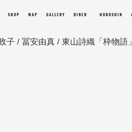
S H O P
M A P
G A L L E R Y
D I N E R
H O B O S H I N
子 / 冨安由真 / 東山詩織「枠物語