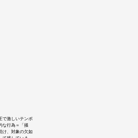
圧で激しいテンポ
的な行為＝「掻
続け、対象の欠如