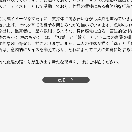
痕跡を残しています。」と述べており、パフォーマンスの痕跡を絵画と
スアーティスト」として活動しており、作品の背後にある身体的な行為
や完成イメージを持たずに、支持体に向き合いながら絵具を重ねていき
拾い上げ、それを育てる様子を楽しみながら描いていきます。色彩の力
み出し、鑑賞者に「星を観測するような」身体感覚に迫る非言語的な体
体のちかく 声のちかく」は、「知覚」と「近く」という二つの言葉を掛
覚的な関与を促し、揺さぶります。また、二人の作家が描く「線」と「
画は、意図的にサイズを揃えており、それによって二人の知覚に対する
。
的な距離の縮まりが生み出す新たな視点を、ぜひご体験ください。
戻る ▷