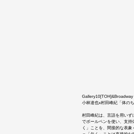
Gallery10[TOH]&Broadwa
小林達也x村田峰紀「体の
村田峰紀は、言語を用いず
でボールペンを使い、支持
く」ことを、間接的な表象