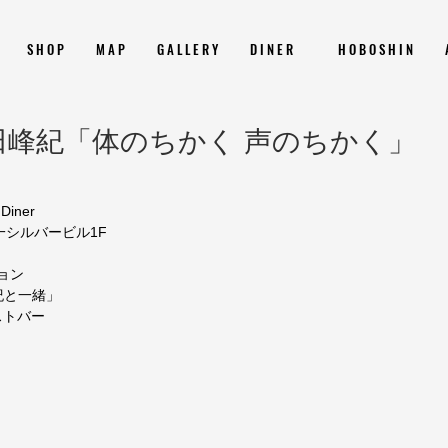
S H O P
M A P
G A L L E R Y
D I N E R
H O B O S H I N
田峰紀「体のちかく 声のちかく」
Diner
第一シルバービル1F
ション
紀と一緒」
ストバー