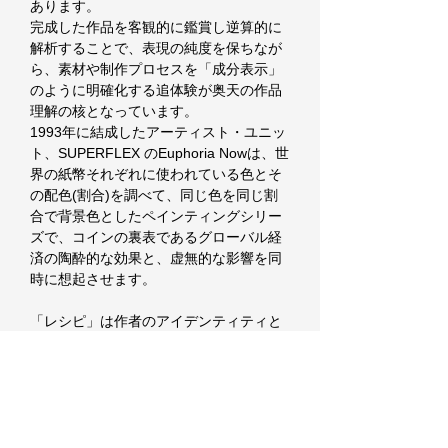
あります。
完成した作品を客観的に鑑賞し逆算的に
解析することで、表現の純度を保ちなが
ら、素材や制作プロセスを「成分表示」
のように明確化する追体験が奥天の作品
理解の核となっています。
1993年に結成したアーティスト・ユニッ
ト、SUPERFLEX のEuphoria Nowは、世
界の紙幣それぞれに使われている色とそ
の配色(割合)を調べて、同じ色を同じ割
合で背景色としたペインティングシリー
ズで、コインの裏表であるグローバル経
済の陶酔的な効果と、虚無的な影響を同
時に想起させます。
「レシピ」は作者のアイデンティティと
切り離すことが可能で、誰でも制作の再
現を可能にするためのプロセスを指しま
すが、
「レシピ」になぞって再現すればアート
作品は生まれるのでしょうか。