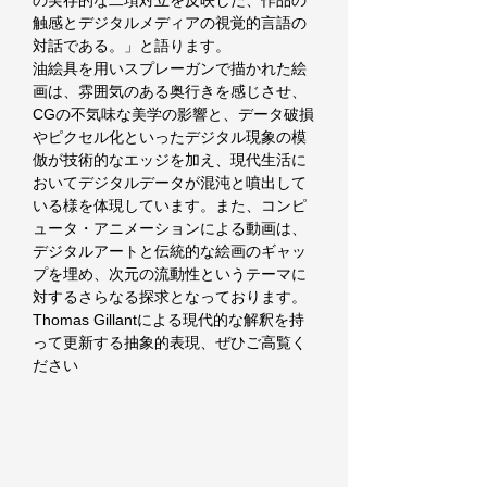
の実存的な二項対立を反映した、作品の
触感とデジタルメディアの視覚的言語の
対話である。」と語ります。
油絵具を用いスプレーガンで描かれた絵
画は、雰囲気のある奥行きを感じさせ、
CGの不気味な美学の影響と、データ破損
やピクセル化といったデジタル現象の模
倣が技術的なエッジを加え、現代生活に
おいてデジタルデータが混沌と噴出して
いる様を体現しています。また、コンピ
ュータ・アニメーションによる動画は、
デジタルアートと伝統的な絵画のギャッ
プを埋め、次元の流動性というテーマに
対するさらなる探求となっております。
Thomas Gillantによる現代的な解釈を持
って更新する抽象的表現、ぜひご高覧く
ださい